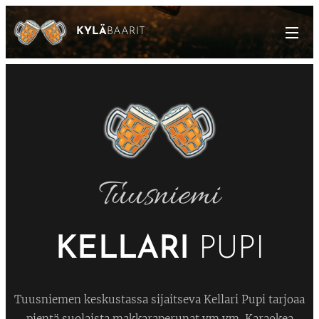
KYLÄ
BAARIT
Tuusniemi
KELLARI
PUPI
Tuusniemen keskustassa sijaitseva Kellari Pupi tarjoaa
pientä suolaista makkaraperunat ym ym. Karaokea